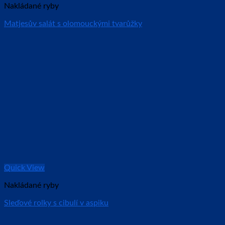
Nakládané ryby
Matjesův salát s olomouckými tvarůžky
Quick View
Nakládané ryby
Sleďové rolky s cibulí v aspiku