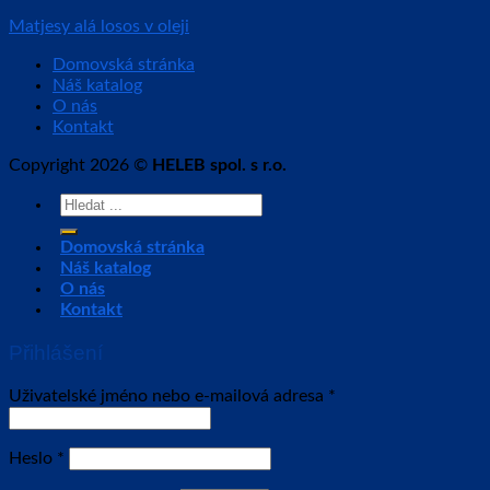
Matjesy alá losos v oleji
Domovská stránka
Náš katalog
O nás
Kontakt
Copyright 2026 ©
HELEB spol. s r.o.
Hledat:
Domovská stránka
Náš katalog
O nás
Kontakt
Přihlášení
Uživatelské jméno nebo e-mailová adresa
*
Heslo
*