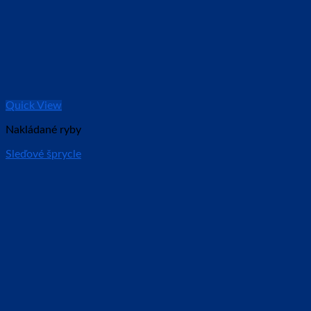
Quick View
Nakládané ryby
Sleďové šprycle