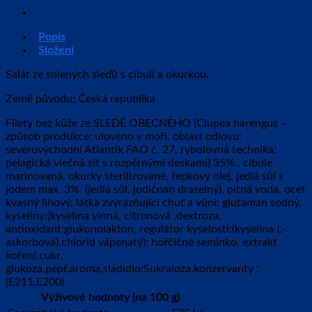
Popis
Složení
Salát ze solených sleďů s cibulí a okurkou.
Země původu: Česká republika
Filety bez kůže ze SLEDĚ OBECNÉHO (Clupea harengus –
způsob produkce: uloveno v moři, oblast odlovu:
severovýchodní Atlantik FAO č. 27, rybolovná technika:
pelagická vlečná síť s rozpěrnými deskami) 35%., cibule
marinovaná, okurky sterilizované, řepkový olej, jedlá sůl s
jodem max. 3%. (jedlá sůl, jodičnan draselný), pitná voda, ocet
kvasný lihový, látka zvýrazňující chuť a vůni: glutaman sodný,
kyseliny:(kyselina vinná, citronová ,dextroza,
antioxidant:glukonolakton, regulátor kyselosti:(kyselina L-
askorbová),chlorid vápenatý); hořčičné semínko, extrakt
koření,cukr,
glukoza,pepř,aroma,sladidlo:Sukraloza,konzervanty :
(E211,E200)
Výživové hodnoty (na 100 g)