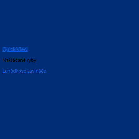
Quick View
Nakládané ryby
Lahůdkové zavináče