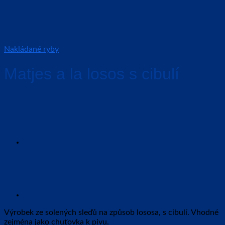
Nakládané ryby
Matjes a la losos s cibulí
Výrobek ze solených sleďů na způsob lososa, s cibulí. Vhodné
zejména jako chuťovka k pivu.