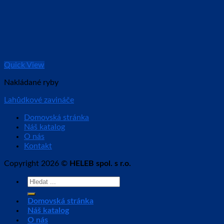
Quick View
Nakládané ryby
Lahůdkové zavináče
Domovská stránka
Náš katalog
O nás
Kontakt
Copyright 2026 ©
HELEB spol. s r.o.
Hledat:
Domovská stránka
Náš katalog
O nás