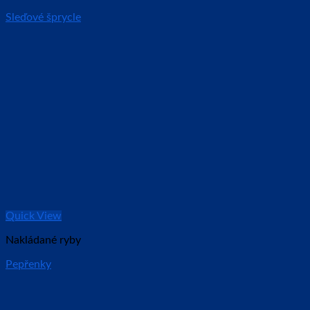
Sleďové šprycle
Quick View
Nakládané ryby
Pepřenky