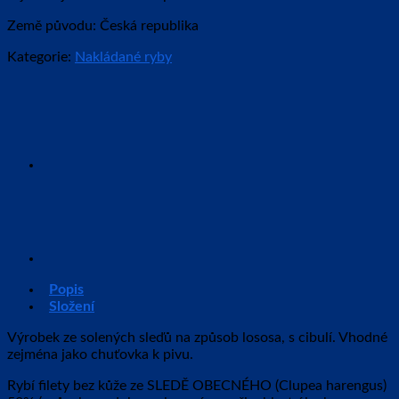
Země původu: Česká republika
Kategorie:
Nakládané ryby
Popis
Složení
Výrobek ze solených sleďů na způsob lososa, s cibulí. Vhodné
zejména jako chuťovka k pivu.
Rybí filety bez kůže ze SLEDĚ OBECNÉHO (Clupea harengus)