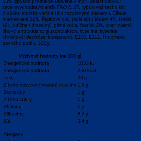
53% (způsob produkce: ulovené v moři, oblast úlovku:
severovýchodní Atlantik FAO č. 27, rybolovná technika:
hluboko mořská vlečná síť s rozpěrnými deskami), Cibule
marinovaná 26%, Řepkový olej, jedlá sůl s jódem 4%. (Jedlá
sůl, jodičnan draselný), pitná voda, česnek 2%, ocet kvasný
lihový, antioxidant: glukonolakton, kyselina: kyselina
citrónová; dextróza; konzervant: E200, E211. Hmotnosť
pevného podílu 300g.
Výživové hodnoty (na 100 g)
Energetická hodnota
1033 kJ
Energetická hodnota
250 kcal
Tuky
23 g
Z toho nasycené mastné kyseliny
1.6 g
Sacharidy
1 g
Z toho cukry
0 g
Vláknina
0 g
Bílkoviny
9.7 g
Sůl
3.4 g
Alergeny