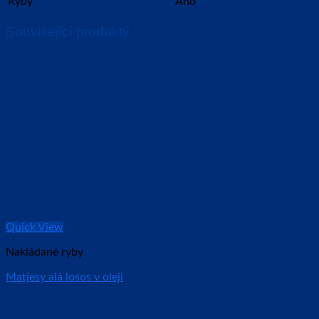
Ryby
Ano
Související produkty
Quick View
Nakládané ryby
Matjesy alá losos v oleji